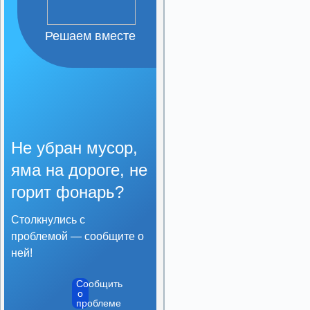
Организация питания в
образовательной
организации
Решаем вместе
Образовательные
стандарты и требования
Не убран мусор,
яма на дороге, не
горит фонарь?
Столкнулись с
проблемой — сообщите о
ней!
Сообщить
о
проблеме