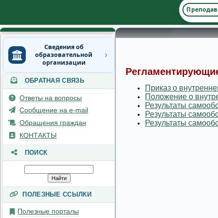
Преподав
Сведения об
образовательной
организации
Регламентирующие
ОБРАТНАЯ СВЯЗЬ
Основные сведения
Приказ о внутренне
Положение о внутре
Ответы на вопросы
Структура и органы
Результаты самообс
управления
Сообщение на e-mail
Результаты самообс
образовательной
Обращения граждан
Результаты самообс
организацией
КОНТАКТЫ
Документы
ПОИСК
Образование
Руководство
ПОЛЕЗНЫЕ ССЫЛКИ
Педагогический состав
Полезные порталы
Материально-