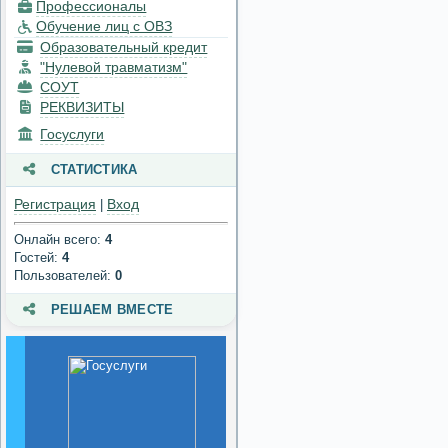
Профессионалы
техническое
Обучение лиц с ОВЗ
обеспечение и
Образовательный кредит
оснащенность
образовательного
"Нулевой травматизм"
процесса. Доступная
СОУТ
среда
РЕКВИЗИТЫ
Госуслуги
Платные
образовательные услуги
СТАТИСТИКА
Финансово-
Регистрация
Вход
|
хозяйственная
деятельность
Онлайн всего:
4
Гостей:
4
Вакантные места для
Пользователей:
0
приема (перевода)
обучающихся
РЕШАЕМ ВМЕСТЕ
Стипендии и меры
поддержки
обучающихся
Международное
сотрудничество