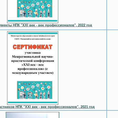
менты НПК "XXI век - век профессионалов", 2022 год
стников НПК "XXI век - век профессионалов", 2021 год