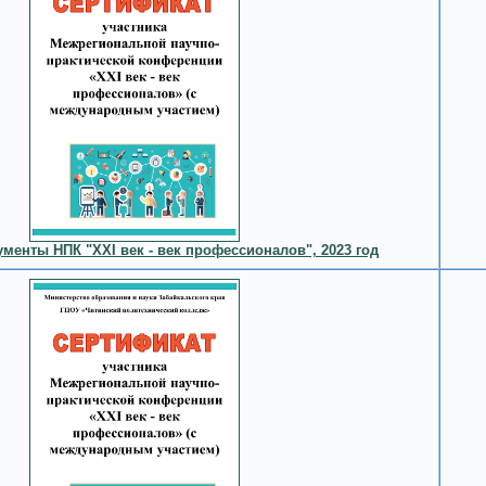
менты НПК "XXI век - век профессионалов", 2023 год