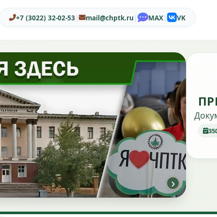
+7 (3022) 32-02-53
|
mail@chptk.ru
|
MAX
|
VK
ПР
Доку
35
›