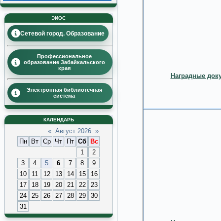
ЭИОС
Сетевой город. Образование
Профессиональное
образование Забайкальского
края
Наградные доку
Электронная библиотечная
система
КАЛЕНДАРЬ
«
Август 2026
»
Пн
Вт
Ср
Чт
Пт
Сб
Вс
1
2
3
4
5
6
7
8
9
10
11
12
13
14
15
16
17
18
19
20
21
22
23
24
25
26
27
28
29
30
31