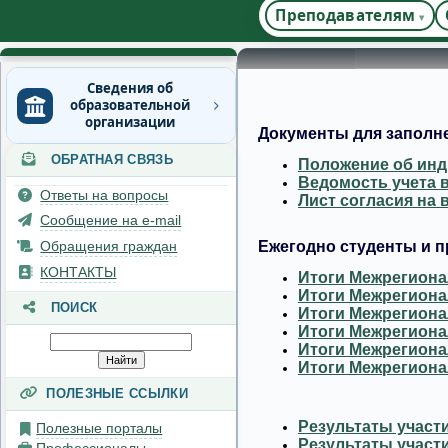
Преподавателям
Сведения об
образовательной
организации
Документы для заполн
ОБРАТНАЯ СВЯЗЬ
Основные сведения
Положение об инд
Ведомость учета 
Структура и органы
Ответы на вопросы
Лист согласия на
управления
Сообщение на e-mail
образовательной
организацией
Обращения граждан
Ежегодно студенты и п
Документы
КОНТАКТЫ
Итоги Межрегионал
Итоги Межрегионал
Образование
ПОИСК
Итоги Межрегионал
Руководство
Итоги Межрегионал
Итоги Межрегионал
Педагогический состав
Итоги Межрегионал
Материально-техническое
ПОЛЕЗНЫЕ ССЫЛКИ
обеспечение и
оснащенность
Результаты участи
Полезные порталы
образовательного
Результаты участи