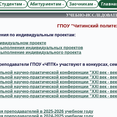
Студентам
Абитуриентам
Заочникам
Главна
УЧЕБНО-ИССЛЕДОВАТ
ГПОУ "Читинский полите
ения по индивидуальным проектам:
ивидуальном проекте
выполнения индивидуальных проектов
 выполнение индивидуального проекта
реподаватели ГПОУ «ЧПТК» участвуют в конкурсах, сем
ьной научно-практической конференции "XXI век - век
ьной научно-практической конференции "XXI век - век
ьной научно-практической конференции "XXI век - век
ьной научно-практической конференции "XXI век - век
ьной научно-практической конференции "XXI век - век
ьной научно-практической конференции "XXI век - век
я преподавателей в 2025-2026 учебном году
я преподавателей в 2024-2025 учебном году