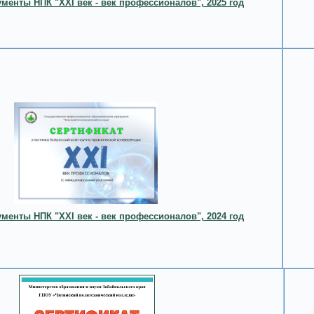
менты НПК "XXI век - век профессионалов", 2025 год
менты НПК "XXI век - век профессионалов", 2024 год