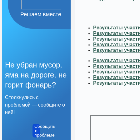
Решаем вместе
Результаты участи
Результаты участи
Результаты участи
Результаты участи
Результаты участи
Результаты участи
Не убран мусор,
Результаты участи
Результаты участи
яма на дороге, не
Результаты участи
Результаты участи
горит фонарь?
Столкнулись с
проблемой — сообщите о
ней!
Сообщить
о
проблеме