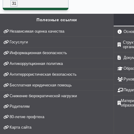
31
Полезные ссылки
Независимая оценка качества
Осно
Госуслуги
Струк
орган
Информационная безопасность
Доку
Антикоррупционная политика
Обра
Антитеррористическая безопасность
Руко
Бесплатная юридическая помощь
Педаг
Снижение бюрократической нагрузки
Матери
образо
Родителям
80-летие профтеха
Карта сайта