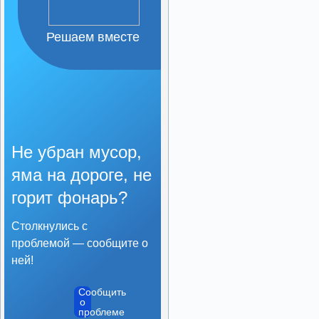
Организация питания в
образовательной
организации
Решаем вместе
Образовательные
стандарты и требования
Не убран мусор,
яма на дороге, не
горит фонарь?
Столкнулись с
проблемой — сообщите о
ней!
Сообщить
о
проблеме