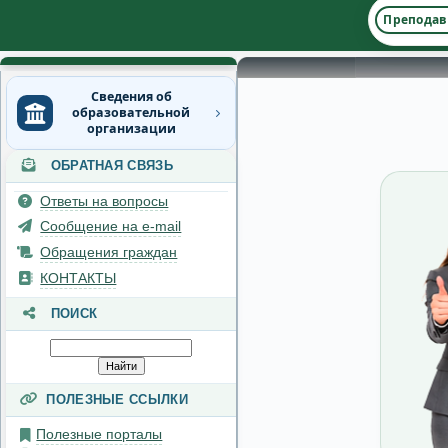
Преподав
Сведения об
образовательной
организации
ОБРАТНАЯ СВЯЗЬ
Основные сведения
Ответы на вопросы
Структура и органы
управления
Сообщение на e-mail
образовательной
Обращения граждан
организацией
КОНТАКТЫ
Документы
ПОИСК
Образование
Руководство
ПОЛЕЗНЫЕ ССЫЛКИ
Педагогический состав
Полезные порталы
Материально-