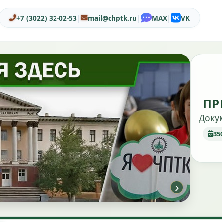
+7 (3022) 32-02-53
|
mail@chptk.ru
|
MAX
|
VK
ПР
Доку
35
›