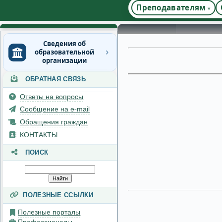
Преподавателям
Сведения об
образовательной
организации
ОБРАТНАЯ СВЯЗЬ
Основные сведения
Структура и органы
Ответы на вопросы
управления
Сообщение на e-mail
образовательной
организацией
Обращения граждан
Документы
КОНТАКТЫ
Образование
ПОИСК
Руководство
Педагогический состав
Материально-техническое
ПОЛЕЗНЫЕ ССЫЛКИ
обеспечение и
оснащенность
Полезные порталы
образовательного