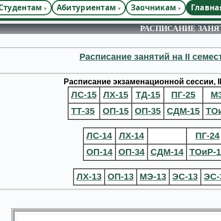
Студентам
Абитуриентам
Заочникам
Главна
РАСПИСАНИЕ ЗАНЯ
Расписание занятий на II семес
Расписание экзаменационной сессии, II
ЛС-15
ЛХ-15
ТД-15
ПГ-25
М
ТТ-35
ОП-15
ОП-35
СДМ-15
ТО
ЛС-14
ЛХ-14
ПГ-24
ОП-14
ОП-34
СДМ-14
ТОиР-1
ЛХ-13
ОП-13
МЭ-13
ЭС-13
ЭС-