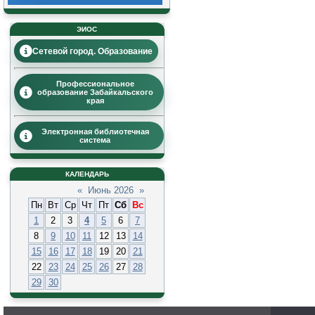
ЭИОС
Сетевой город. Образование
Профессиональное
образование Забайкальского
края
Электронная библиотечная
система
КАЛЕНДАРЬ
«
Июнь 2026
»
Пн
Вт
Ср
Чт
Пт
Сб
Вс
1
2
3
4
5
6
7
8
9
10
11
12
13
14
15
16
17
18
19
20
21
22
23
24
25
26
27
28
29
30