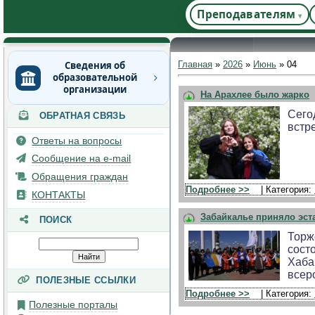
Преподавателям
Сведения об
Главная
»
2026
»
Июнь
»
04
образовательной
организации
На Арахлее было жарко
Сего
ОБРАТНАЯ СВЯЗЬ
Основные сведения
встр
Структура и органы
Ответы на вопросы
управления
Сообщение на e-mail
образовательной
организацией
Обращения граждан
Подробнее >>
| Категория:
Документы
КОНТАКТЫ
Образование
Забайкалье приняло эст
ПОИСК
Руководство
Торж
сост
Педагогический состав
Хаба
всер
Материально-техническое
ПОЛЕЗНЫЕ ССЫЛКИ
обеспечение и
Подробнее >>
| Категория:
оснащенность
Полезные порталы
образовательного