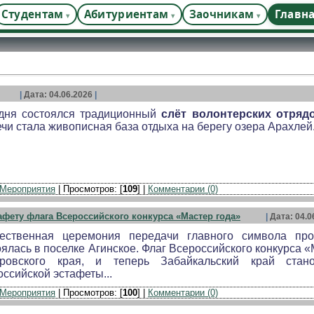
Студентам
Абитуриентам
Заочникам
Главн
|
Дата: 04.06.2026
|
дня состоялся традиционный
слёт волонтерских отряд
ечи стала живописная база отдыха на берегу озера Арахлей.
Мероприятия
| Просмотров: [
109
] |
Комментарии (0)
афету флага Всероссийского конкурса «Мастер года»
|
Дата: 04.0
ественная церемония передачи главного символа про
оялась в поселке Агинское. Флаг Всероссийского конкурса «
ровского края, и теперь Забайкальский край стан
оссийской эстафеты...
Мероприятия
| Просмотров: [
100
] |
Комментарии (0)