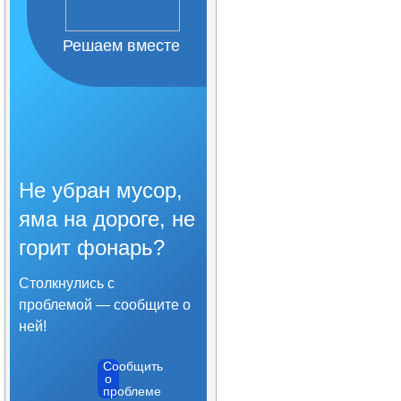
Решаем вместе
Не убран мусор,
яма на дороге, не
горит фонарь?
Столкнулись с
проблемой — сообщите о
ней!
Сообщить
о
проблеме