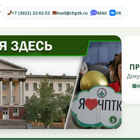
Ж
+7 (3022) 32-02-53
|
mail@chptk.ru
|
MAX
|
VK
ПР
Доку
3
›