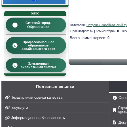
ЭИОС
Сетевой город.
Категория
:
Петровск-Забайкальский ф
Образование
Просмотров:
40
| Комментарии:
0
| Тег
Всего комментариев:
0
Профессиональное
образование
Забайкальского края
Электронная
библиотечная система
Полезные ссылки
Независимая оценка качества
Осно
Госуслуги
Стру
орга
Информационная безопасность
Доку