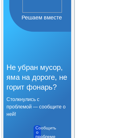
Организация питания в
образовательной
организации
Решаем вместе
Образовательные
стандарты и требования
Не убран мусор,
яма на дороге, не
горит фонарь?
Столкнулись с
проблемой — сообщите о
ней!
Сообщить
о
проблеме