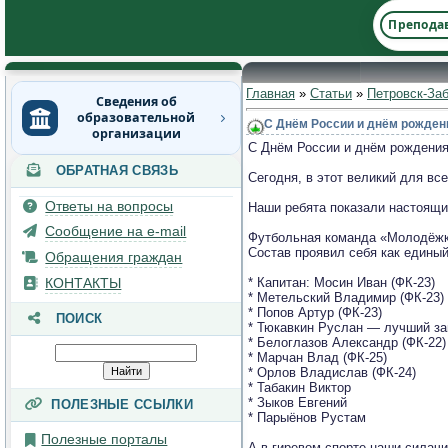
Препода
Главная
»
Статьи
»
Петровск-За
Сведения об
образовательной
С Днём России и днём рожден
организации
С Днём России и днём рождения
ОБРАТНАЯ СВЯЗЬ
Основные сведения
Сегодня, в этот великий для в
Ответы на вопросы
Наши ребята показали настоящий
Структура и органы
управления
Сообщение на e-mail
Футбольная команда «Молодёжк
образовательной
Состав проявил себя как единый
Обращения граждан
организацией
КОНТАКТЫ
* Капитан: Мосин Иван (ФК-23)
* Метельский Владимир (ФК-23)
Документы
* Попов Артур (ФК-23)
ПОИСК
* Тюкавкин Руслан — лучший за
Образование
* Белоглазов Александр (ФК-22)
* Марчан Влад (ФК-25)
* Орлов Владислав (ФК-24)
Руководство
* Табакин Виктор
* Зыков Евгений
ПОЛЕЗНЫЕ ССЫЛКИ
Педагогический состав
* Парыёнов Рустам
Полезные порталы
Материально-
А в гиревом спорте наши силачи