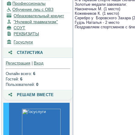
Профессионалы
Золотые медали завоевали:
техническое
Наконечных М. (1 место)
Обучение лиц с ОВЗ
обеспечение и
Кожевников К. (1 место)
Образовательный кредит
оснащенность
Серебро у Боровского Захара (2
образовательного
"Нулевой травматизм"
Гудзь Наталья - 2 место
процесса. Доступная
Поздравляем спортсменов с бле
СОУТ
среда
РЕКВИЗИТЫ
Госуслуги
Платные
образовательные услуги
СТАТИСТИКА
Финансово-
Регистрация
Вход
|
хозяйственная
деятельность
Онлайн всего:
6
Гостей:
6
Вакантные места для
Пользователей:
0
приема (перевода)
обучающихся
РЕШАЕМ ВМЕСТЕ
Стипендии и меры
поддержки
обучающихся
Международное
сотрудничество