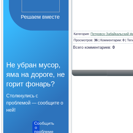
Организация питания в
образовательной
организации
Решаем вместе
Образовательные
стандарты и требования
Категория
:
Петровск-Забайкальский ф
Просмотров:
36
| Комментарии:
0
| Тег
Всего комментариев:
0
Не убран мусор,
яма на дороге, не
горит фонарь?
Столкнулись с
проблемой — сообщите о
ней!
Сообщить
о
проблеме