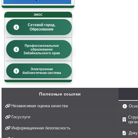
ЭИОС
Сетевой город.
Образование
Профессиональное
образование
Забайкальского края
Электронная
библиотечная система
Полезные ссылки
Независимая оценка качества
Осно
Госуслуги
Стру
орга
Информационная безопасность
Доку