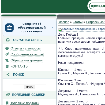
Препода
Главная
»
Статьи
»
Петровск-За
Сведения об
образовательной
Главный праздник нашей стра
организации
День Победы!
Главный праздник нашей стран
ОБРАТНАЯ СВЯЗЬ
Основные сведения
правнуки своих дедов-победите
Ответы на вопросы
🇷🇺 Спорт, патриотизм, память!
Структура и органы
Легкоатлетическая эстафета на
управления
Сообщение на e-mail
командного духа!
образовательной
Обращения граждан
организацией
Наши победители!
КОНТАКТЫ
Юноши — 1 место:
Документы
Орлов В., Марчан В., Беломестно
ПОИСК
Образование
Юноши — 3 место:
Свинкин О., Попов А., Фёдоров А
Руководство
Девушки — 1 место:
Медведева А., Патешкина А., Бар
ПОЛЕЗНЫЕ ССЫЛКИ
Педагогический состав
Девушки — 2 место:
Полезные порталы
Материально-
Маркиданова А., Богдан К., Сах