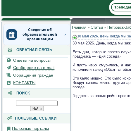
Препода
Главная
»
Статьи
»
Петровск-За
Сведения об
образовательной
30 мая 2026. День, когда мы 
организации
30 мая 2026. День, когда мы за
ОБРАТНАЯ СВЯЗЬ
Основные сведения
Есть дни, которые просто случ
праздника — «Дня соседа».
Ответы на вопросы
Структура и органы
И пусть небо хмурилось, а на
управления
Сообщение на e-mail
исполнили танец «Ойся ты, ойся
образовательной
Обращения граждан
организацией
Это было мощно. Это было искр
КОНТАКТЫ
Вокруг кипела жизнь: другие а
погода.
Документы
ПОИСК
Гордость за наших ребят прост
Образование
Руководство
ПОЛЕЗНЫЕ ССЫЛКИ
Педагогический состав
Полезные порталы
Материально-