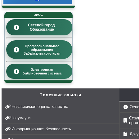
ЭИОС
Сетевой город.
Образование
Профессиональное
образование
Забайкальского края
Электронная
библиотечная система
Полезные ссылки
Независимая оценка качества
Осно
Госуслуги
Стру
орга
Информационная безопасность
Доку