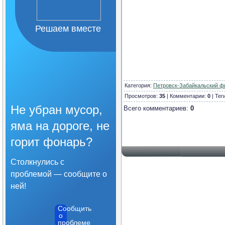
Организация питания в
образовательной
организации
Решаем вместе
Образовательные
стандарты и требования
Категория
:
Петровск-Забайкальский ф
Просмотров:
35
| Комментарии:
0
| Тег
Не убран мусор,
Всего комментариев:
0
яма на дороге, не
горит фонарь?
Столкнулись с
проблемой — сообщите о
ней!
Сообщить
о
проблеме