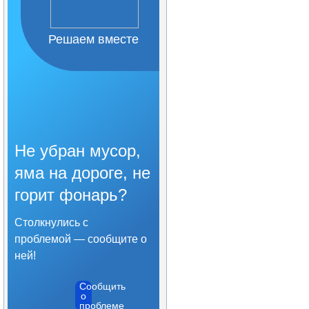
Организация питания в
образовательной
организации
Решаем вместе
Образовательные
стандарты и требования
Не убран мусор,
яма на дороге, не
горит фонарь?
Столкнулись с
проблемой — сообщите о
ней!
Сообщить
о
проблеме