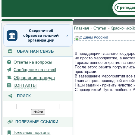
Препода
Главная
»
Статьи
»
Красночикой
Сведения об
образовательной
С Днём России!
организации
ОБРАТНАЯ СВЯЗЬ
Основные сведения
В преддверии главного государ
не просто мероприятие, а насто
Ответы на вопросы
Торжественное открытие началос
Структура и органы
После этого ребята погрузились
управления
Сообщение на e-mail
просторами.
образовательной
В завершение мероприятия все 
Обращения граждан
организацией
Главная цель прошедшей линейки
КОНТАКТЫ
Наши задачи - привить чувство и
С праздником! Пусть любовь к Р
Документы
ПОИСК
Образование
Руководство
ПОЛЕЗНЫЕ ССЫЛКИ
Педагогический состав
Полезные порталы
Материально-