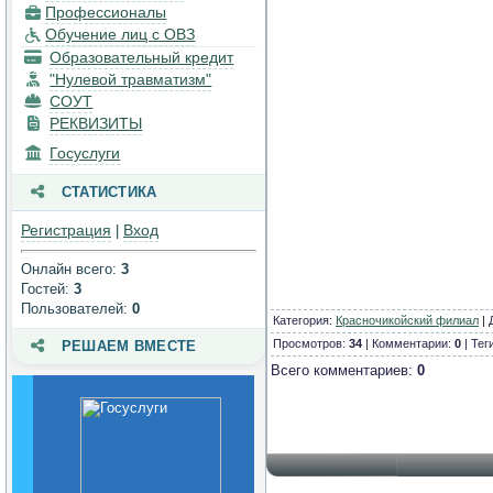
Профессионалы
техническое
Обучение лиц с ОВЗ
обеспечение и
Образовательный кредит
оснащенность
образовательного
"Нулевой травматизм"
процесса. Доступная
СОУТ
среда
РЕКВИЗИТЫ
Госуслуги
Платные
образовательные услуги
СТАТИСТИКА
Финансово-
Регистрация
Вход
|
хозяйственная
деятельность
Онлайн всего:
3
Гостей:
3
Вакантные места для
Пользователей:
0
приема (перевода)
Категория
:
Красночикойский филиал
|
обучающихся
Просмотров:
34
| Комментарии:
0
| Тег
РЕШАЕМ ВМЕСТЕ
Всего комментариев:
0
Стипендии и меры
поддержки
обучающихся
Международное
сотрудничество