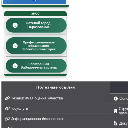
ЭИОС
Сетевой город.
Образование
Профессиональное
образование
Забайкальского края
Электронная
библиотечная система
Полезные ссылки
Независимая оценка качества
Осно
Госуслуги
Стру
орга
Информационная безопасность
Доку