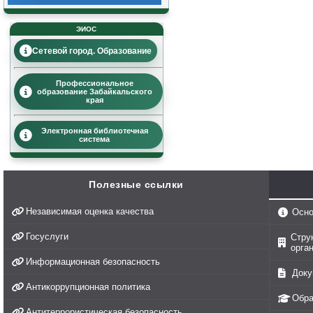
ЭИОС
Сетевой город. Образование
Профессиональное
образование Забайкальского
края
Электронная библиотечная
система
Полезные ссылки
Независимая оценка качества
Осно
Госуслуги
Стру
орга
Информационная безопасность
Доку
Антикоррупционная политика
Обра
Антитеррористическая безопасность