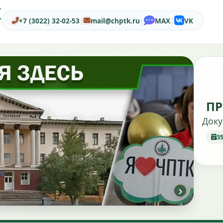
Ж
+7 (3022) 32-02-53
|
mail@chptk.ru
|
MAX
|
VK
ПР
Доку
3
›