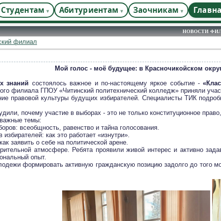
Студентам
Абитуриентам
Заочникам
Главн
НОВОСТИ ФИ
ский филиал
Мой голос - моё будущее: в Красночикойском окру
х знаний
состоялось важное и по-настоящему яркое событие -
«Клас
кого филиала ГПОУ «Читинский политехнический колледж» приняли учас
ние правовой культуры будущих избирателей. Специалисты ТИК подробн
удили, почему участие в выборах - это не только конституционное право
 важные темы:
оров: всеобщность, равенство и тайна голосования.
 избирателей: как это работает «изнутри».
как заявить о себе на политической арене.
рительной атмосфере. Ребята проявили живой интерес и активно зада
иональный опыт.
одежи формировать активную гражданскую позицию задолго до того мом