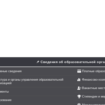
📌 Сведения об образовательной орг
вные сведения
Платные образо
ктура и органы управления образовательной
Финансово-хозя
низацией
Вакантные мест
менты
Стипендии и м
зование
Международное