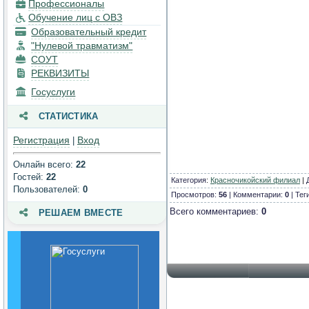
Профессионалы
процесса. Доступная среда
Обучение лиц с ОВЗ
Платные образовательные
Образовательный кредит
услуги
"Нулевой травматизм"
СОУТ
Финансово-хозяйственная
деятельность
РЕКВИЗИТЫ
Госуслуги
Вакантные места для
приема (перевода)
обучающихся
СТАТИСТИКА
Стипендии и меры
Регистрация
Вход
|
поддержки обучающихся
Онлайн всего:
22
Международное
Гостей:
22
сотрудничество
Категория
:
Красночикойский филиал
|
Пользователей:
0
Просмотров:
56
| Комментарии:
0
| Тег
Организация питания в
образовательной
Всего комментариев:
0
РЕШАЕМ ВМЕСТЕ
организации
Образовательные
стандарты и требования