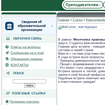
Преподавателям
Главная
»
Статьи
»
Красночикой
Сведения об
образовательной
Мой голос - моё будущее
организации
ОБРАТНАЯ СВЯЗЬ
Основные сведения
В рамках
Месячника правовы
округа. Студенты Красночикойс
Структура и органы
Главная цель встречи - повыше
Ответы на вопросы
управления
системы в нашей стране.
Сообщение на e-mail
Вместе с гостями участники обс
образовательной
В ходе встречи были затронуты
организацией
Обращения граждан
- Принципы демократических выб
- Процесс формирования списков
Документы
КОНТАКТЫ
- Кто может стать кандидатом и 
Встреча прошла в теплой, дове
Образование
ПОИСК
закона и свой богатый професс
Руководство
Подобные встречи помогают мол
и ответственных граждан!
Педагогический состав
Материально-техническое
ПОЛЕЗНЫЕ ССЫЛКИ
обеспечение и
оснащенность
Полезные порталы
образовательного