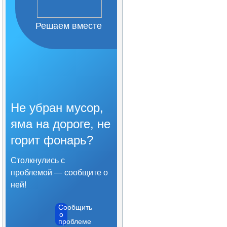
Решаем вместе
Не убран мусор,
яма на дороге, не
горит фонарь?
Столкнулись с
проблемой — сообщите о
ней!
Сообщить
о
проблеме