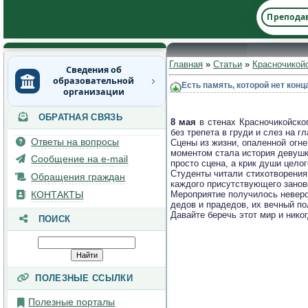
Препода
Главная
»
Статьи
»
Красночикой
Сведения об
образовательной
Есть память, которой нет кон
организации
ОБРАТНАЯ СВЯЗЬ
Основные сведения
8 мая
в стенах Красночикойско
без трепета в груди и слез на гл
Ответы на вопросы
Сцены из жизни, опаленной огне
Структура и органы
моментом стала история девушк
управления
Сообщение на e-mail
просто сцена, а крик души целог
образовательной
Студенты читали стихотворения 
Обращения граждан
организацией
каждого присутствующего занов
КОНТАКТЫ
Мероприятие получилось невероя
дедов и прадедов, их вечный п
Документы
Давайте беречь этот мир и никог
ПОИСК
Образование
Руководство
ПОЛЕЗНЫЕ ССЫЛКИ
Педагогический состав
Полезные порталы
Материально-