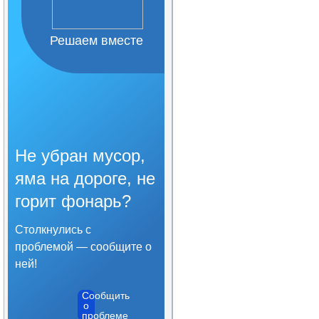
Организация питания в
образовательной
организации
Решаем вместе
Образовательные
стандарты и требования
Не убран мусор,
яма на дороге, не
горит фонарь?
Столкнулись с
проблемой — сообщите о
ней!
Сообщить
о
проблеме