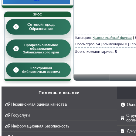
ЭИОС
Сетевой город.
Образование
Категория
:
Красночикойский филиал
|
Просмотров:
54
| Комментарии:
0
| Тег
Профессиональное
образование
Всего комментариев:
0
Забайкальского края
Электронная
библиотечная система
Полезные ссылки
Независимая оценка качества
Осно
Госуслуги
Стру
орга
Информационная безопасность
Доку