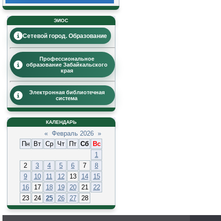
ЭИОС
Сетевой город. Образование
Профессиональное
образование Забайкальского
края
Электронная библиотечная
система
КАЛЕНДАРЬ
«
Февраль 2026
»
Пн
Вт
Ср
Чт
Пт
Сб
Вс
1
2
3
4
5
6
7
8
9
10
11
12
13
14
15
16
17
18
19
20
21
22
23
24
25
26
27
28