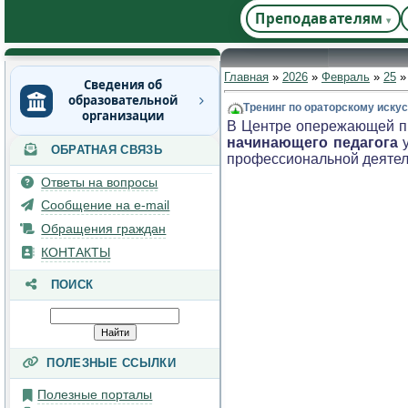
Преподавателям
Главная
»
2026
»
Февраль
»
25
»
Сведения об
образовательной
Тренинг по ораторскому иску
организации
В Центре опережающей п
начинающего педагога
у
ОБРАТНАЯ СВЯЗЬ
Основные сведения
профессиональной деятел
Структура и органы
Ответы на вопросы
управления
Сообщение на e-mail
образовательной
организацией
Обращения граждан
Документы
КОНТАКТЫ
Образование
ПОИСК
Руководство
Педагогический состав
Материально-техническое
ПОЛЕЗНЫЕ ССЫЛКИ
обеспечение и
оснащенность
Полезные порталы
образовательного