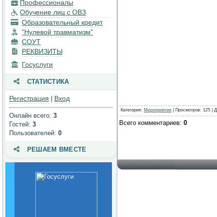
Профессионалы
процесса. Доступная среда
Обучение лиц с ОВЗ
Платные образовательные
Образовательный кредит
услуги
"Нулевой травматизм"
СОУТ
Финансово-хозяйственная
деятельность
РЕКВИЗИТЫ
Госуслуги
Вакантные места для
приема (перевода)
обучающихся
СТАТИСТИКА
Стипендии и меры
Регистрация
Вход
|
поддержки обучающихся
Категория
:
Мероприятия
|
Просмотров
: 125 |
Д
Онлайн всего:
3
Международное
Всего комментариев
:
0
Гостей:
3
сотрудничество
Пользователей:
0
Организация питания в
образовательной
РЕШАЕМ ВМЕСТЕ
организации
Образовательные
стандарты и требования