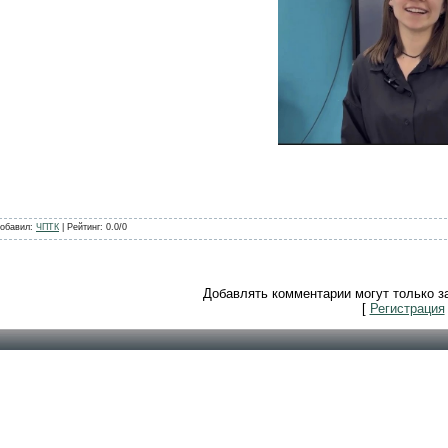
обавил
:
ЧПТК
|
Рейтинг
:
0.0
/
0
Добавлять комментарии могут только з
[
Регистрация