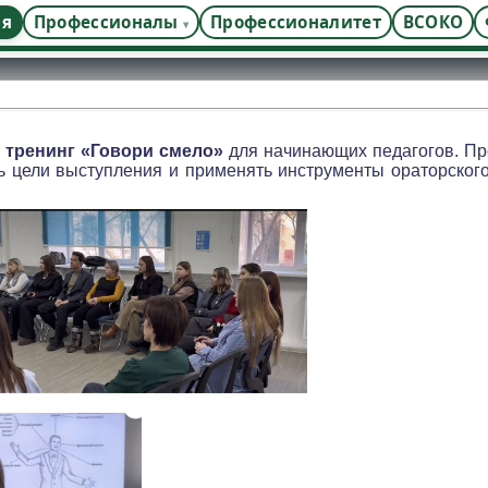
ая
Профессионалы
Профессионалитет
ВСОКО
л
тренинг «Говори смело»
для начинающих педагогов. П
ь цели выступления и применять инструменты ораторского