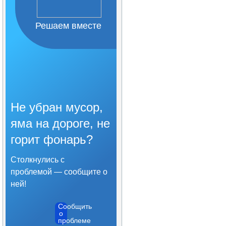
Решаем вместе
Не убран мусор,
яма на дороге, не
горит фонарь?
Столкнулись с
проблемой — сообщите о
ней!
Сообщить
о
проблеме