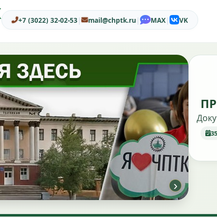
Ж
+7 (3022) 32-02-53
|
mail@chptk.ru
|
MAX
|
VK
ПР
Доку
3
›