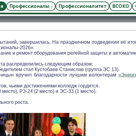
ая
Профессионалы
Профессионалитет
ВСОКО
пытаний, завершилась. На праздничном подведении её ито
сионалы-2026».
ние и ремонт оборудования релейной защиты и автоматик
ста распределились следующим образом:
бедителем стал Кустобаев Станислав (группа ЭС 13).
йницын вручил благодарности лучшим волонтерам
«Энерг
ов, чьими достижениями колледж гордится.
есто), РЗ-24 (2 место) и ЭС-33 (1 место).
ьного роста.