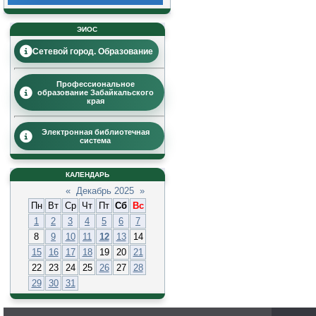
ЭИОС
Сетевой город. Образование
Профессиональное
образование Забайкальского
края
Электронная библиотечная
система
КАЛЕНДАРЬ
«
Декабрь 2025
»
Пн
Вт
Ср
Чт
Пт
Сб
Вс
1
2
3
4
5
6
7
8
9
10
11
12
13
14
15
16
17
18
19
20
21
22
23
24
25
26
27
28
29
30
31