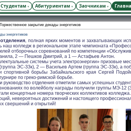
Студентам
Абитуриентам
Заочникам
Главн
Торжественное закрытие декады энергетиков
ады энергетиков
 отделения
, полная ярких моментов и захватывающих ис
ять наш колледж в региональном этапе чемпионата «Профес
елей отборочных соревнований по компетенции «Обслужива
анила, 2 — Пешков Дмитрий, а 1 — Астафьев Антон.
ллектуальные системы учета электроэнергии» призовые ме
группа ЭС-33к), 2 — Васильев Артем (группа ЭС-33к), а по
и спортивной борьбы Забайкальского края Сергей Подо
турнире по греко-римской борьбе.
 руководство отделения отметили самых успешных студент
нованиях по волейболу награды получили группы МЭ-12 (3 м
али концертные номера творческих коллективов колледжа.
оций, невероятных достижений и настоящего профессионал
ых свершений и открытий!