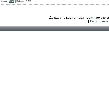
обавил
:
ЧПТК
|
Рейтинг
:
0.0
/
0
Добавлять комментарии могут только з
[
Регистрация