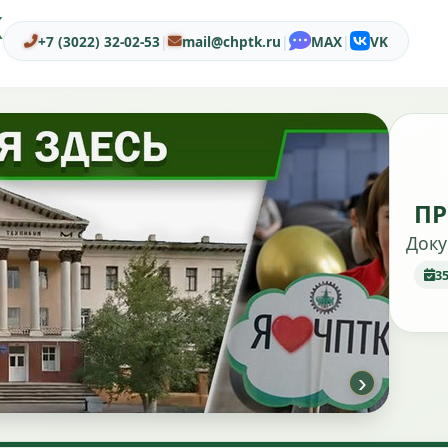
Ж
+7 (3022) 32-02-53
|
mail@chptk.ru
|
MAX
|
VK
ПР
Доку
3
›