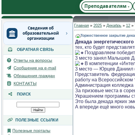
Преподавателям
Главная
»
2025
»
Декабрь
»
12
» 
Сведения об
образовательной
Торжественное закрытие дек
организации
Декада энергетического
тех, кто будет представл
ОБРАТНАЯ СВЯЗЬ
Основные сведения
Поздравляем победит
3 место занял Малышев Д
Структура и органы
Ответы на вопросы
В компетенции «Инте
управления
Сообщение на e-mail
3 место — Юрцев Даниил (
образовательной
Представитель федераци
организацией
Обращения граждан
работу на Всероссийском 
Документы
КОНТАКТЫ
Администрация колледжа и
За призовые места в сорев
Образование
ПОИСК
Украшением программы ст
Руководство
Это была декада ярких эм
А впереди ещё много нов
Педагогический состав
Материально-техническое
ПОЛЕЗНЫЕ ССЫЛКИ
обеспечение и
оснащенность
Полезные порталы
образовательного