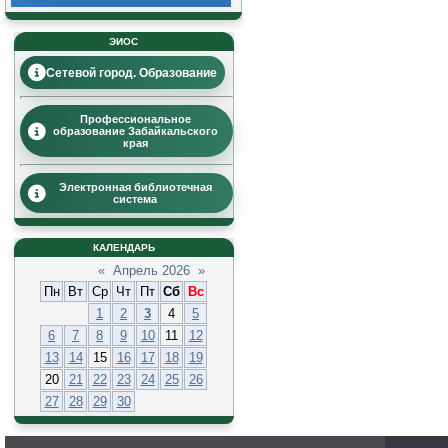
ЭИОС
Сетевой город. Образование
Профессиональное
образование Забайкальского
края
Электронная библиотечная
система
КАЛЕНДАРЬ
«
Апрель 2026
»
Пн
Вт
Ср
Чт
Пт
Сб
Вс
1
2
3
4
5
6
7
8
9
10
11
12
13
14
15
16
17
18
19
20
21
22
23
24
25
26
27
28
29
30