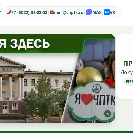
Ж
+7 (3022) 32-02-53
|
mail@chptk.ru
|
MAX
|
VK
ПР
Доку
3
›