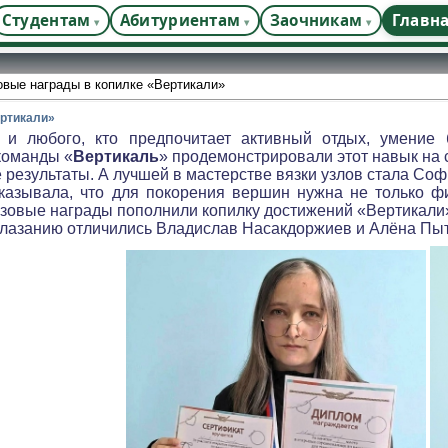
Студентам
Абитуриентам
Заочникам
Главн
вые награды в копилке «Вертикали»
ертикали»
а и любого, кто предпочитает активный отдых, умение
команды «
Вертикаль
» продемонстрировали этот навык на
 результаты. А лучшей в мастерстве вязки узлов стала Со
казывала, что для покорения вершин нужна не только фи
нзовые награды пополнили копилку достижений «Вертикали
олазанию отличились Владислав Насакдоржиев и Алёна Пыт