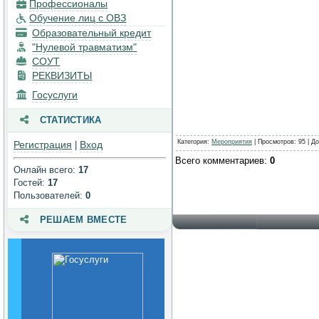
Профессионалы
процесса. Доступная среда
Обучение лиц с ОВЗ
Платные образовательные
Образовательный кредит
услуги
"Нулевой травматизм"
СОУТ
Финансово-хозяйственная
деятельность
РЕКВИЗИТЫ
Госуслуги
Вакантные места для
приема (перевода)
обучающихся
СТАТИСТИКА
Стипендии и меры
Категория
:
Мероприятия
|
Просмотров
: 95 |
До
Регистрация
Вход
|
поддержки обучающихся
Всего комментариев
:
0
Онлайн всего:
17
Международное
Гостей:
17
сотрудничество
Пользователей:
0
Организация питания в
образовательной
РЕШАЕМ ВМЕСТЕ
организации
Образовательные
стандарты и требования