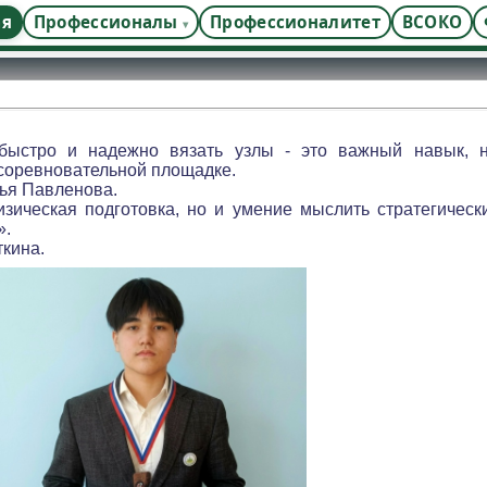
ая
Профессионалы
Профессионалитет
ВСОКО
 быстро и надежно вязать узлы - это важный навык, н
 соревновательной площадке.
фья Павленова.
зическая подготовка, но и умение мыслить стратегическ
».
кина.