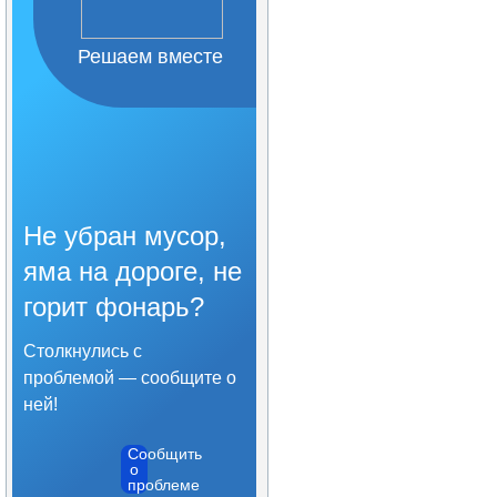
Решаем вместе
Не убран мусор,
яма на дороге, не
горит фонарь?
Столкнулись с
проблемой — сообщите о
ней!
Сообщить
о
проблеме