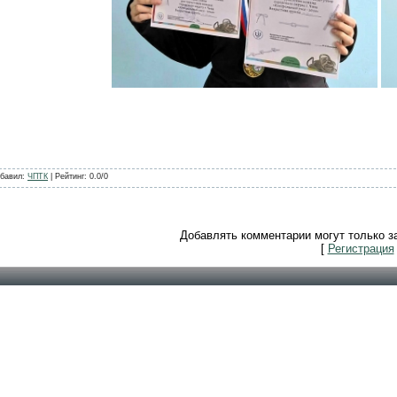
бавил
:
ЧПТК
|
Рейтинг
:
0.0
/
0
Добавлять комментарии могут только з
[
Регистрация