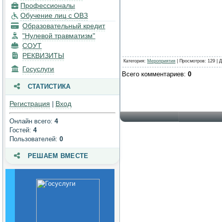
Профессионалы
техническое
Обучение лиц с ОВЗ
обеспечение и
Образовательный кредит
оснащенность
образовательного
"Нулевой травматизм"
процесса. Доступная
СОУТ
среда
РЕКВИЗИТЫ
Категория
:
Мероприятия
|
Просмотров
: 129 |
Д
Госуслуги
Платные
Всего комментариев
:
0
образовательные услуги
СТАТИСТИКА
Финансово-
Регистрация
Вход
|
хозяйственная
деятельность
Онлайн всего:
4
Гостей:
4
Вакантные места для
Пользователей:
0
приема (перевода)
обучающихся
РЕШАЕМ ВМЕСТЕ
Стипендии и меры
поддержки
обучающихся
Международное
сотрудничество