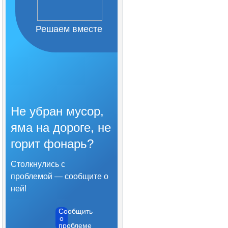
Организация питания в
образовательной
организации
Решаем вместе
Образовательные
стандарты и требования
Не убран мусор,
яма на дороге, не
горит фонарь?
Столкнулись с
проблемой — сообщите о
ней!
Сообщить
о
проблеме