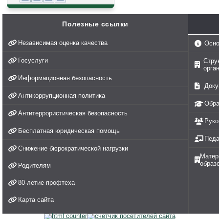
Полезные ссылки
Независимая оценка качества
Осно
Госуслуги
Стру
орга
Информационная безопасность
Доку
Антикоррупционная политика
Обра
Антитеррористическая безопасность
Руко
Бесплатная юридическая помощь
Педа
Снижение бюрократической нагрузки
Матер
образ
Родителям
80-летие профтеха
Карта сайта