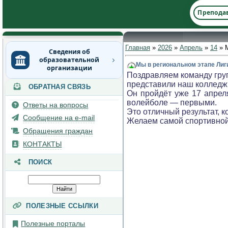
Препода
Главная
»
2026
»
Апрель
»
14
» М
Сведения об
образовательной
Мы в региональном этапе Лиг
организации
Поздравляем команду гру
представили наш колледж
ОБРАТНАЯ СВЯЗЬ
Основные сведения
Он пройдёт уже 17 апреля
волейболе — первыми.
Ответы на вопросы
Структура и органы
Это отличный результат, 
управления
Сообщение на e-mail
Желаем самой спортивной 
образовательной
Обращения граждан
организацией
КОНТАКТЫ
Документы
ПОИСК
Образование
Руководство
ПОЛЕЗНЫЕ ССЫЛКИ
Педагогический состав
Полезные порталы
Материально-