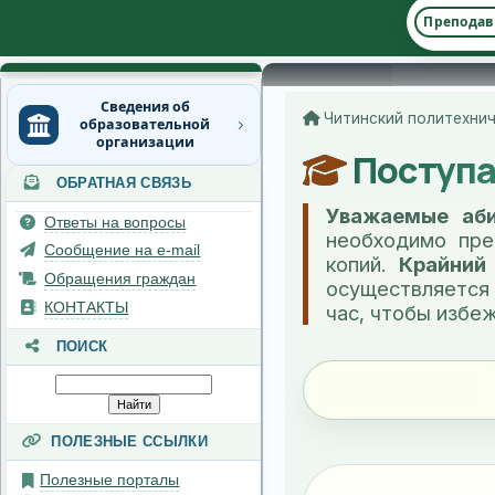
Преподав
Сведения об
образовательной
организации
ОБРАТНАЯ СВЯЗЬ
Основные сведения
Ответы на вопросы
Структура и органы
управления
Сообщение на e-mail
образовательной
Обращения граждан
организацией
КОНТАКТЫ
Документы
ПОИСК
Образование
Руководство
ПОЛЕЗНЫЕ ССЫЛКИ
Педагогический состав
Полезные порталы
Материально-