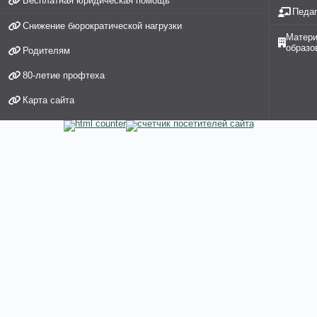
Бесплатная юридическая помощь
Педаг
Снижение бюрократической нагрузки
Матери
образо
Родителям
80-летие профтеха
Карта сайта