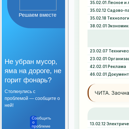
Организация питания в
образовательной
организации
Решаем вместе
Образовательные
стандарты и требования
Не убран мусор,
яма на дороге, не
горит фонарь?
Столкнулись с
проблемой — сообщите о
ней!
Сообщить
о
проблеме