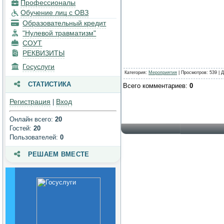
Профессионалы
процесса. Доступная среда
Обучение лиц с ОВЗ
Платные образовательные
Образовательный кредит
услуги
"Нулевой травматизм"
СОУТ
Финансово-хозяйственная
деятельность
РЕКВИЗИТЫ
Госуслуги
Вакантные места для
Категория
:
Мероприятия
|
Просмотров
: 539 |
Д
приема (перевода)
обучающихся
СТАТИСТИКА
Всего комментариев
:
0
Стипендии и меры
Регистрация
Вход
|
поддержки обучающихся
Онлайн всего:
20
Международное
Гостей:
20
сотрудничество
Пользователей:
0
Организация питания в
образовательной
РЕШАЕМ ВМЕСТЕ
организации
Образовательные
стандарты и требования