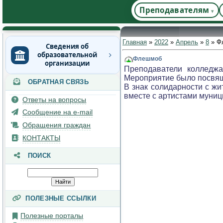
Преподавателям
Главная
»
2022
»
Апрель
»
8
» Ф
Сведения об
образовательной
Флешмоб
организации
Преподаватели колледж
Мероприятие было посвя
ОБРАТНАЯ СВЯЗЬ
Основные сведения
В знак солидарности с ж
вместе с артистами муниц
Структура и органы
Ответы на вопросы
управления
Сообщение на e-mail
образовательной
организацией
Обращения граждан
Документы
КОНТАКТЫ
Образование
ПОИСК
Руководство
Педагогический состав
Материально-техническое
ПОЛЕЗНЫЕ ССЫЛКИ
обеспечение и
оснащенность
Полезные порталы
образовательного