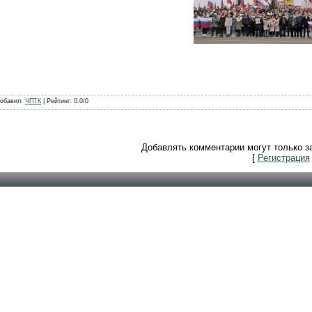
обавил
:
ЧПТК
|
Рейтинг
:
0.0
/
0
Добавлять комментарии могут только з
[
Регистрация