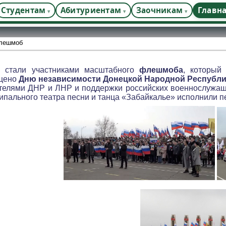
Студентам
Абитуриентам
Заочникам
Главн
лешмоб
а стали участниками масштабного
флешмоба
, которы
щено
Дню независимости Донецкой Народной Республ
ителями ДНР и ЛНР и поддержки российских военнослужащ
ипального театра песни и танца «Забайкалье» исполнили п