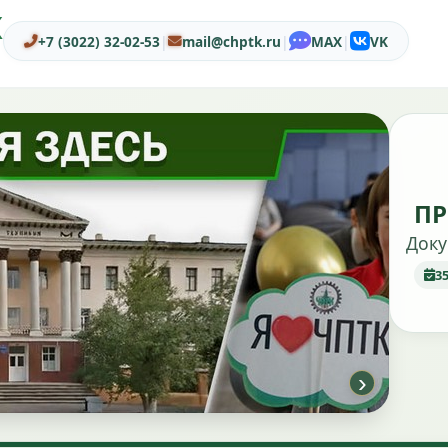
Ж
+7 (3022) 32-02-53
|
mail@chptk.ru
|
MAX
|
VK
ПР
Доку
3
›