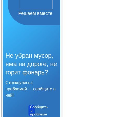
Решаем вместе
Не убран мусор,
яма на дороге, не
горит фонарь?
Столкнулись с
проблемой — сообщите о
ней!
Сообщить
о
проблеме