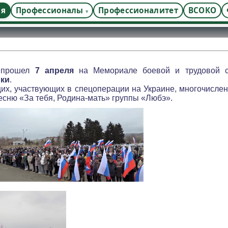
ая
Профессионалы
Профессионалитет
ВСОКО
й прошел
7 апреля
на Мемориале боевой и трудовой с
ики
.
их, участвующих в спецоперации на Украине, многочислен
есню «За тебя, Родина-мать» группы «Любэ».