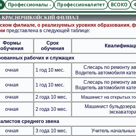
я
Профессионалы
Профессионалитет
ВСОКО
, КРАСНОЧИКОЙСКИЙ ФИЛИАЛ
ском филиале, о реализуемых уровнях образования, ф
ии
представлена в следующей таблице:
Формы
Срок
Квалификац
обучения
обучения
ованных рабочих и служащих
Слесарь по ремонту а
очная
1 год 10 мес.
Водитель автомобиля кате
Слесарь по ремонту а
очная
1 год 10 мес.
Водитель автомобиля кате
очная
2 года 10 мес.
Машинист на открытых го
Машинист бульдозера
очная
2 года 10 мес.
экскаватор
алистов среднего звена
очная
3 года 10 мес.
Учитель начальных