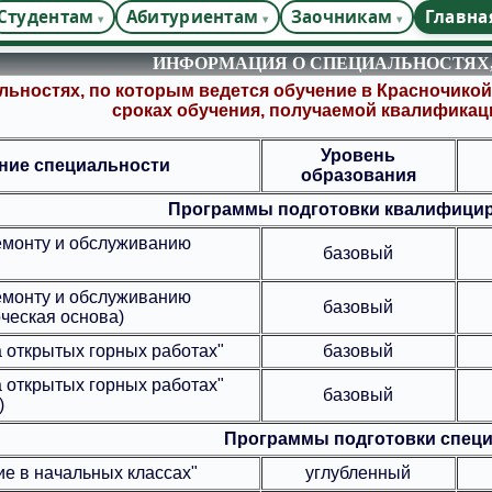
Студентам
Абитуриентам
Заочникам
Главна
ИНФОРМАЦИЯ О СПЕЦИАЛЬНОСТЯХ
ьностях, по которым ведется обучение в Красночикой
сроках обучения, получаемой квалификац
Уровень
ние специальности
образования
Программы подготовки квалифицир
емонту и обслуживанию
базовый
емонту и обслуживанию
базовый
ческая основа)
 открытых горных работах"
базовый
 открытых горных работах"
базовый
)
Программы подготовки специ
е в начальных классах"
углубленный