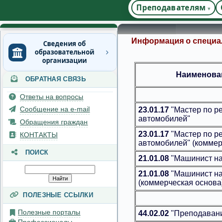
Преподавателям
Информация о специал
Сведения об
образовательной
организации
Наименова
ОБРАТНАЯ СВЯЗЬ
Основные сведения
Структура и органы
Ответы на вопросы
управления
Сообщение на e-mail
23.01.17
"Мастер по р
образовательной
автомобилей"
организацией
Обращения граждан
23.01.17
"Мастер по р
Документы
КОНТАКТЫ
автомобилей" (коммер
Образование
ПОИСК
21.01.08
"Машинист на
Руководство
21.01.08
"Машинист на
Педагогический состав
(коммерческая основа
Материально-техническое
ПОЛЕЗНЫЕ ССЫЛКИ
обеспечение и
оснащенность
Полезные порталы
44.02.02
"Преподавани
образовательного