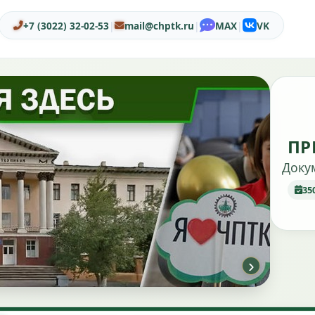
+7 (3022) 32-02-53
|
mail@chptk.ru
|
MAX
|
VK
ПР
Доку
35
›