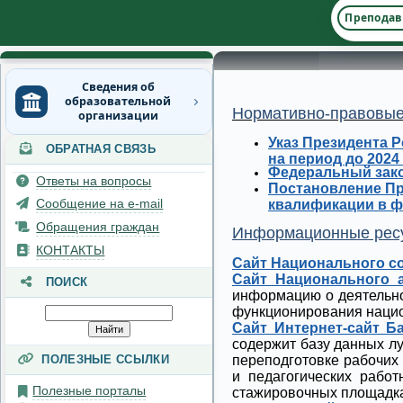
Преподав
Сведения об
образовательной
Нормативно-правовые
организации
Указ Президента Р
ОБРАТНАЯ СВЯЗЬ
Основные сведения
на период до 2024
Федеральный зако
Ответы на вопросы
Структура и органы
Постановление Пр
управления
Сообщение на e-mail
квалификации в 
образовательной
Обращения граждан
Информационные ресу
организацией
КОНТАКТЫ
Сайт Национального со
Документы
Сайт Национального а
ПОИСК
информацию о деятельно
Образование
функционирования нацио
Сайт Интернет-сайт Б
Руководство
содержит базу данных л
ПОЛЕЗНЫЕ ССЫЛКИ
переподготовке рабочих
Педагогический состав
и педагогических работ
Полезные порталы
стажировочных площадка
Материально-