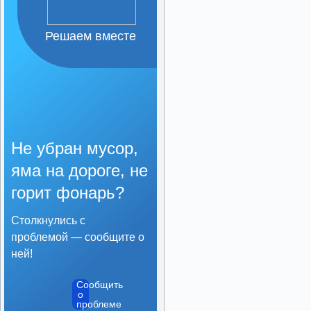
Организация питания в
образовательной
организации
Решаем вместе
Образовательные
стандарты и требования
Не убран мусор,
яма на дороге, не
горит фонарь?
Столкнулись с
проблемой — сообщите о
ней!
Сообщить
о
проблеме