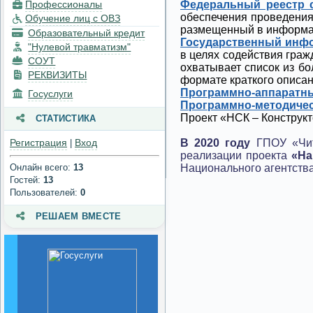
Профессионалы
Федеральный реестр с
техническое
обеспечения проведения
Обучение лиц с ОВЗ
обеспечение и
размещенный в информац
Образовательный кредит
оснащенность
Государственный инфор
образовательного
"Нулевой травматизм"
в целях содействия гра
процесса. Доступная
СОУТ
охватывает список из б
среда
РЕКВИЗИТЫ
формате краткого описан
Программно-аппаратный
Госуслуги
Платные
Программно-методическ
образовательные услуги
Проект «НСК – Конструкт
СТАТИСТИКА
Финансово-
Регистрация
Вход
В 2020 году
ГПОУ «Чит
|
хозяйственная
реализации проекта
«На
деятельность
Онлайн всего:
13
Национального агентств
Гостей:
13
Вакантные места для
Пользователей:
0
приема (перевода)
обучающихся
РЕШАЕМ ВМЕСТЕ
Стипендии и меры
поддержки
обучающихся
Международное
сотрудничество