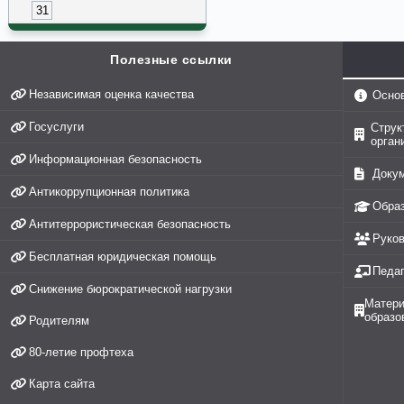
31
Полезные ссылки
Независимая оценка качества
Осно
Госуслуги
Струк
орган
Информационная безопасность
Доку
Антикоррупционная политика
Обра
Антитеррористическая безопасность
Руко
Бесплатная юридическая помощь
Педаг
Снижение бюрократической нагрузки
Матери
образо
Родителям
80-летие профтеха
Карта сайта