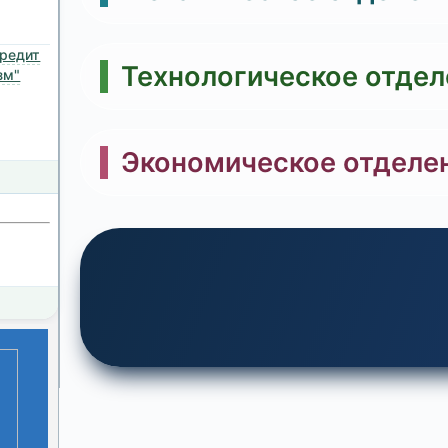
 среда
редит
льные
Технологическое отдел
зм"
енная
Экономическое отделе
ихся
 в
ния