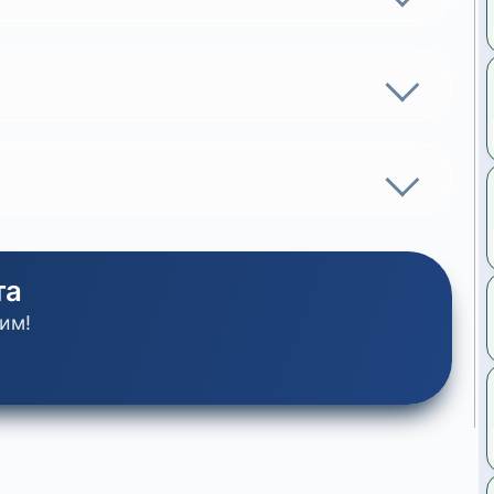
та
им!