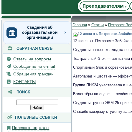
Преподавателям
Главная
»
Статьи
»
Петровск-За
Сведения об
образовательной
12 июня в г. Петровске-Забай
организации
12 июня в г. Петровске-Забайк
ОБРАТНАЯ СВЯЗЬ
Основные сведения
Студенты нашего колледжа не ос
Структура и органы
Театральный блок — артистизм 
Ответы на вопросы
управления
Сообщение на e-mail
Спортивный блок и соревнования
образовательной
организацией
Обращения граждан
Автопарад и шествие — эффектн
Документы
КОНТАКТЫ
Группа ПНК24 участвовала в ше
Образование
ПОИСК
Волонтёры на сцене — особая го
Руководство
Студенты группы ЭВМ-25 принял
Педагогический состав
Спасибо каждому студенту за а
Материально-техническое
ПОЛЕЗНЫЕ ССЫЛКИ
обеспечение и
оснащенность
Полезные порталы
образовательного