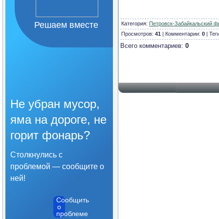
Решаем вместе
Категория
:
Петровск-Забайкальский ф
Просмотров:
41
| Комментарии:
0
| Тег
Всего комментариев:
0
Не убран мусор,
яма на дороге, не
горит фонарь?
Столкнулись с
проблемой — сообщите о
ней!
Сообщить
о
проблеме