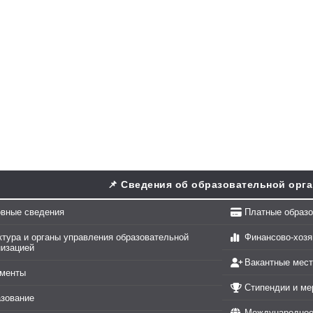
📌 Сведения об образовательной орг
вные сведения
Платные образо
ктура и органы управления образовательной
Финансово-хозя
низацией
Вакантные мест
менты
Стипендии и м
зование
Международное