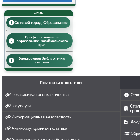
ЭИОС
Сетевой город. Образование
Профессиональное
образование Забайкальского
края
Электронная библиотечная
система
Полезные ссылки
Независимая оценка качества
Осно
Госуслуги
Стру
орга
Информационная безопасность
Доку
Антикоррупционная политика
Обра
Антитеррористическая безопасность