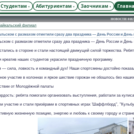
Студентам
Абитуриентам
Заочникам
Главн
НОВОСТИ ФИ
байкальский филиал
кальском с размахом отметили сразу два праздника — День России и День 
альском с размахом отметили сразу два праздника — День России и Ден
тались в стороне и стали настоящей движущей силой торжества. Ребята
и креатив наших студентов украсили праздничную программу.
 — сила, ловкость и командный дух! Наши спортсмены достойно показал
ое участие в колоннах и яркое шествие горожан не обошлось без наших
ствии от Молодёжной палаты
рдость: ребята помогали организовать выступления, работали за кулис
и участие и стали призёрами в спортивных играх 'Шаффлборд", "Кульбу
ктивную жизненную позицию, энергию и любовь к своему городу и стра