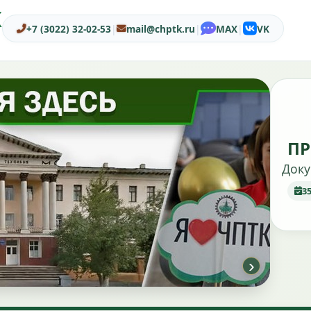
Ж
+7 (3022) 32-02-53
|
mail@chptk.ru
|
MAX
|
VK
ПР
Доку
3
›