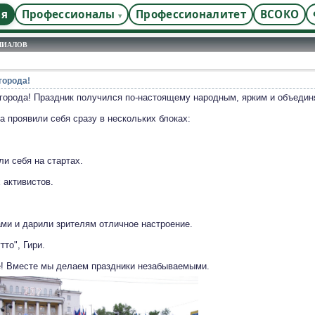
ая
Профессионалы
Профессионалитет
ВСОКО
ЛИАЛОВ
города!
ь города! Праздник получился по-настоящему народным, ярким и объеди
 проявили себя сразу в нескольких блоках:
и себя на стартах.
 активистов.
ами и дарили зрителям отличное настроение.
тто", Гири.
не! Вместе мы делаем праздники незабываемыми.