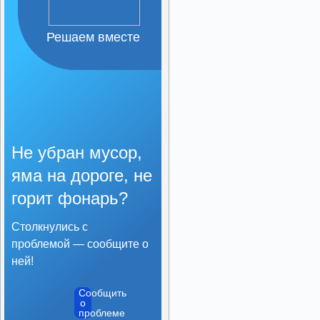
Организация питания в
образовательной
организации
Решаем вместе
Образовательные
стандарты и требования
Не убран мусор,
яма на дороге, не
горит фонарь?
Столкнулись с
проблемой — сообщите о
ней!
Сообщить
о
проблеме