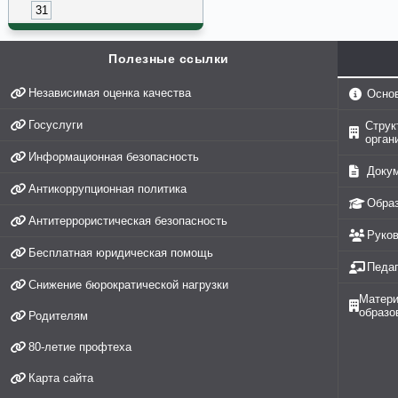
31
Полезные ссылки
Независимая оценка качества
Осно
Госуслуги
Струк
орган
Информационная безопасность
Доку
Антикоррупционная политика
Обра
Антитеррористическая безопасность
Руко
Бесплатная юридическая помощь
Педаг
Снижение бюрократической нагрузки
Матери
образо
Родителям
80-летие профтеха
Карта сайта