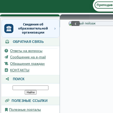
Преподав
‹
Сведения об
образовательной
организации
ОБРАТНАЯ СВЯЗЬ
Основные сведения
Ответы на вопросы
Структура и органы
управления
Сообщение на e-mail
образовательной
Обращения граждан
организацией
КОНТАКТЫ
Документы
ПОИСК
Образование
Руководство
ПОЛЕЗНЫЕ ССЫЛКИ
Педагогический состав
Полезные порталы
Материально-